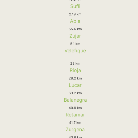
Sufli
27.9 km
Abla
55.6 km
Zujar
5.1 km
Velefique
23 km
Rioja
28.2 km
Lucar
63.2 km
Balanegra
40.8 km
Retamar
41.7 km
Zurgena
43.6 km