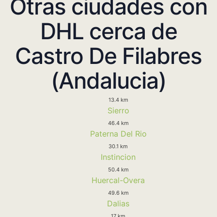
Otras ciudades con
DHL cerca de
Castro De Filabres
(Andalucia)
13.4 km
Sierro
46.4 km
Paterna Del Rio
30.1 km
Instincion
50.4 km
Huercal-Overa
49.6 km
Dalias
17 km