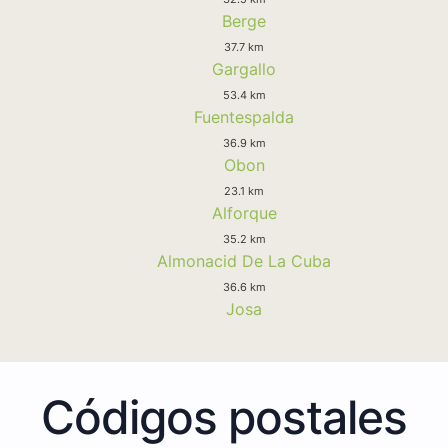
Berge
37.7 km
Gargallo
53.4 km
Fuentespalda
36.9 km
Obon
23.1 km
Alforque
35.2 km
Almonacid De La Cuba
36.6 km
Josa
Códigos postales