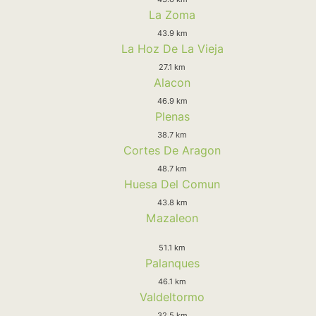
La Zoma
43.9 km
La Hoz De La Vieja
27.1 km
Alacon
46.9 km
Plenas
38.7 km
Cortes De Aragon
48.7 km
Huesa Del Comun
43.8 km
Mazaleon
51.1 km
Palanques
46.1 km
Valdeltormo
32.5 km