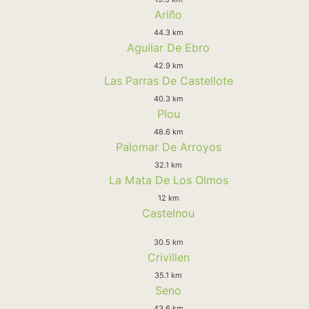
Ariño
44.3 km
Aguilar De Ebro
42.9 km
Las Parras De Castellote
40.3 km
Plou
48.6 km
Palomar De Arroyos
32.1 km
La Mata De Los Olmos
12 km
Castelnou
30.5 km
Crivillen
35.1 km
Seno
43.6 km