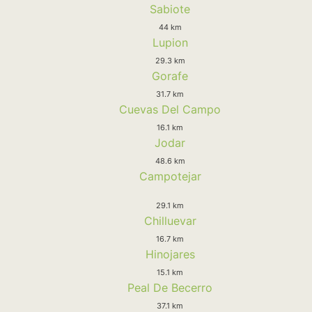
Sabiote
44 km
Lupion
29.3 km
Gorafe
31.7 km
Cuevas Del Campo
16.1 km
Jodar
48.6 km
Campotejar
29.1 km
Chilluevar
16.7 km
Hinojares
15.1 km
Peal De Becerro
37.1 km