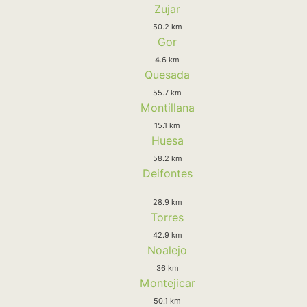
Zujar
50.2 km
Gor
4.6 km
Quesada
55.7 km
Montillana
15.1 km
Huesa
58.2 km
Deifontes
28.9 km
Torres
42.9 km
Noalejo
36 km
Montejicar
50.1 km