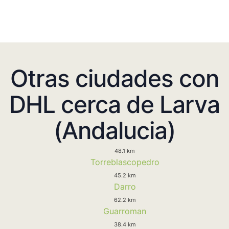
Otras ciudades con
DHL cerca de Larva
(Andalucia)
48.1 km
Torreblascopedro
45.2 km
Darro
62.2 km
Guarroman
38.4 km