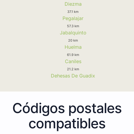
Diezma
37.1 km
Pegalajar
57.3 km
Jabalquinto
20 km
Huelma
61.9 km
Caniles
21.2 km
Dehesas De Guadix
Códigos postales
compatibles