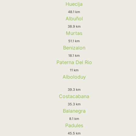
Huecija
48.1 km
Albuñol
38.9 km
Murtas
51.1 km
Benizalon
18.1 km
Paterna Del Rio
11 km
Alboloduy
39.3 km
Costacabana
35.3 km
Balanegra
8.1 km
Padules
45.5 km