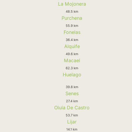
La Mojonera
48.5 km
Purchena
55.9 km
Fonelas
36.4 km
Alquife
49.6 km
Macael
62.3 km
Huelago
39.8 km
Senes
27.4 km
Olula De Castro
53.7 km
Lijar
14.1 km