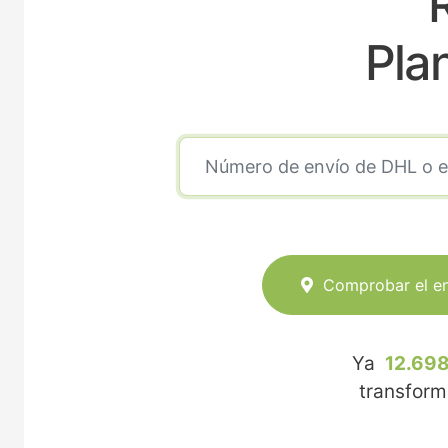
Pla
Comprobar el e
Ya
12.698
transfor