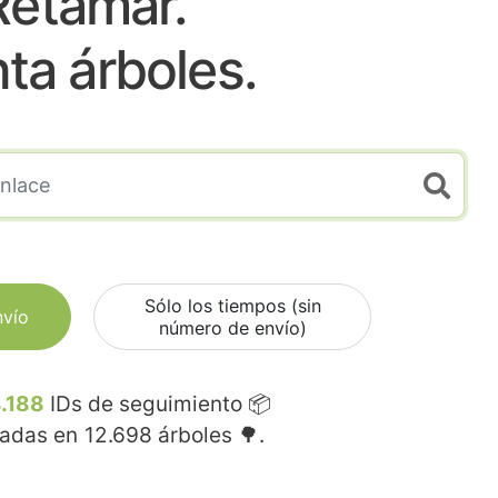
Retamar.
nta árboles.
Sólo los tiempos (sin
nvío
número de envío)
.188
IDs de seguimiento 📦
madas en
12.698
árboles 🌳.