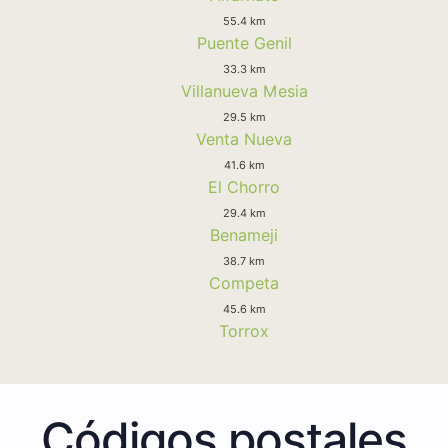
55.4 km
Puente Genil
33.3 km
Villanueva Mesia
29.5 km
Venta Nueva
41.6 km
El Chorro
29.4 km
Benameji
38.7 km
Competa
45.6 km
Torrox
Códigos postales