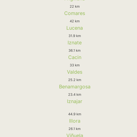
22 km
Comares
42 km
Lucena
31.9 km
Iznate
36.1 km
Cacin
33 km
Valdes
25.2 km
Benamargosa
23.4 km
Iznajar
44.9 km
Illora
26.1 km
Viñuela