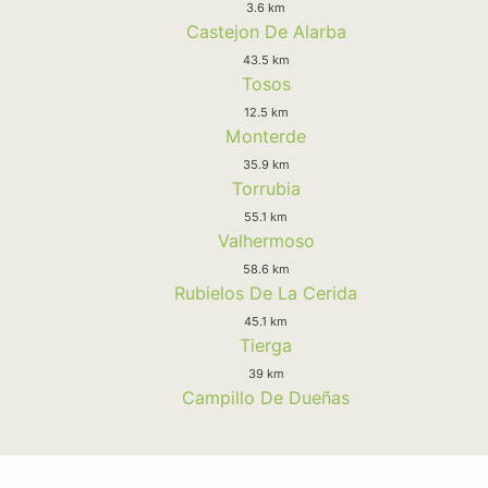
3.6 km
Castejon De Alarba
43.5 km
Tosos
12.5 km
Monterde
35.9 km
Torrubia
55.1 km
Valhermoso
58.6 km
Rubielos De La Cerida
45.1 km
Tierga
39 km
Campillo De Dueñas