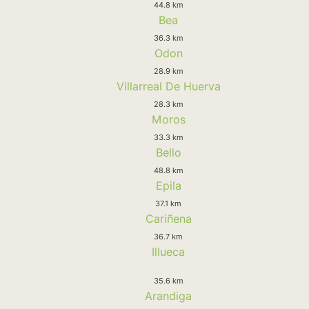
44.8 km
Bea
36.3 km
Odon
28.9 km
Villarreal De Huerva
28.3 km
Moros
33.3 km
Bello
48.8 km
Epila
37.1 km
Cariñena
36.7 km
Illueca
35.6 km
Arandiga