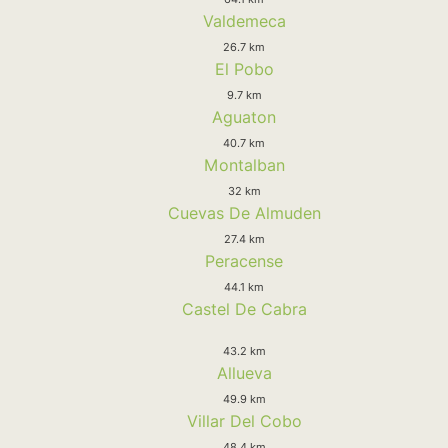
Valdemeca
26.7 km
El Pobo
9.7 km
Aguaton
40.7 km
Montalban
32 km
Cuevas De Almuden
27.4 km
Peracense
44.1 km
Castel De Cabra
43.2 km
Allueva
49.9 km
Villar Del Cobo
48.4 km