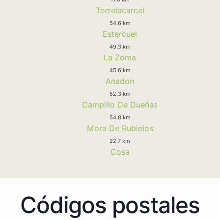
Torrelacarcel
54.6 km
Estercuel
49.3 km
La Zoma
45.6 km
Anadon
52.3 km
Campillo De Dueñas
54.8 km
Mora De Rubielos
22.7 km
Cosa
Códigos postales