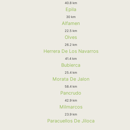
40.8 km
Epila
30 km
Alfamen
22.5 km
Olves
26.2 km
Herrera De Los Navarros
41.4 km
Bubierca
25.4 km
Morata De Jalon
58.4 km
Pancrudo
42.9 km
Milmarcos
23.9 km
Paracuellos De Jiloca