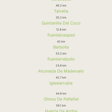
46.2 km
Talveila
35.2 km
Quintanilla Del Coco
12.8 km
Fuentelcesped
42 km
Barbolla
53.2 km
Fuenterrebollo
24.8 km
Alconada De Maderuelo
42.7 km
Iglesiarrubia
44.8 km
Olmos De Peñafiel
59.1 km
Huerta De Arriba