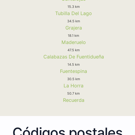
15.3 km
Tubilla Del Lago
34.5 km
Grajera
18.1 km
Maderuelo
47.5 km
Calabazas De Fuentidueña
14.5 km
Fuentespina
30.5 km
La Horra
50.7 km
Recuerda
Códigos postales