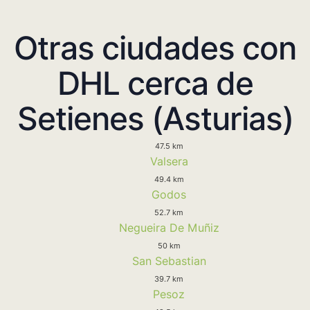
Otras ciudades con
DHL cerca de
Setienes (Asturias)
47.5 km
Valsera
49.4 km
Godos
52.7 km
Negueira De Muñiz
50 km
San Sebastian
39.7 km
Pesoz