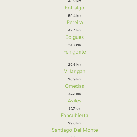
48.9 km
Entralgo
59.4 km
Pereira
42.4 km
Bolgues
24.7 km
Fenigonte
29.6 km
Villarigan
26.9 km
Omedas
47.3 km
Aviles
37.7 km
Foncubierta
39.6 km
Santiago Del Monte