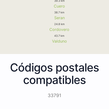
39.3 km
Cuero
38.7 km
Seran
24.8 km
Cordovero
43.7 km
Valduno
Códigos postales
compatibles
33791