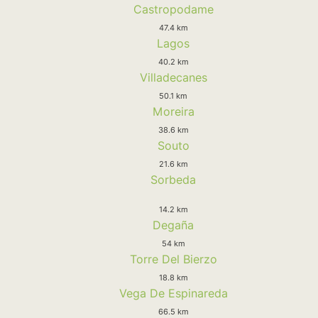
Castropodame
47.4 km
Lagos
40.2 km
Villadecanes
50.1 km
Moreira
38.6 km
Souto
21.6 km
Sorbeda
14.2 km
Degaña
54 km
Torre Del Bierzo
18.8 km
Vega De Espinareda
66.5 km