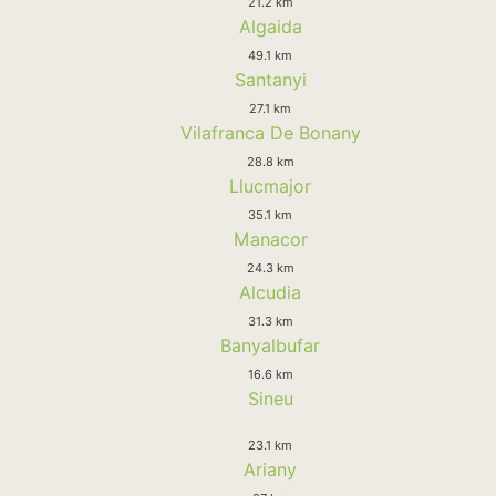
21.2 km
Algaida
49.1 km
Santanyi
27.1 km
Vilafranca De Bonany
28.8 km
Llucmajor
35.1 km
Manacor
24.3 km
Alcudia
31.3 km
Banyalbufar
16.6 km
Sineu
23.1 km
Ariany