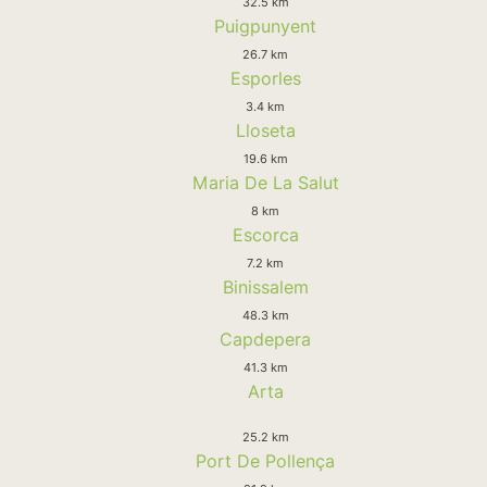
32.5 km
Puigpunyent
26.7 km
Esporles
3.4 km
Lloseta
19.6 km
Maria De La Salut
8 km
Escorca
7.2 km
Binissalem
48.3 km
Capdepera
41.3 km
Arta
25.2 km
Port De Pollença