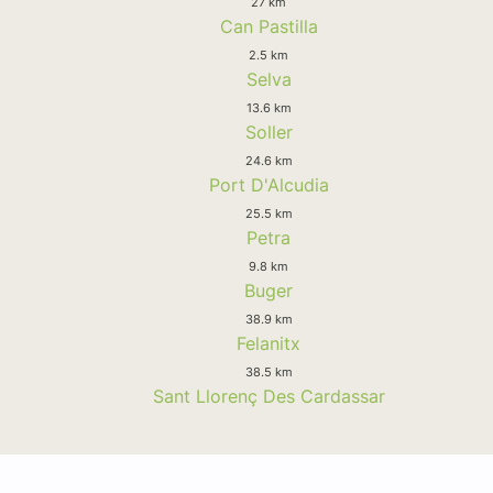
27 km
Can Pastilla
2.5 km
Selva
13.6 km
Soller
24.6 km
Port D'Alcudia
25.5 km
Petra
9.8 km
Buger
38.9 km
Felanitx
38.5 km
Sant Llorenç Des Cardassar