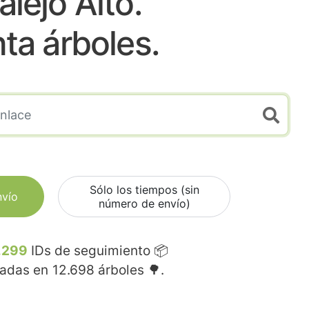
alejo Alto.
nta árboles.
Sólo los tiempos (sin
nvío
número de envío)
.299
IDs de seguimiento 📦
madas en
12.698
árboles 🌳.