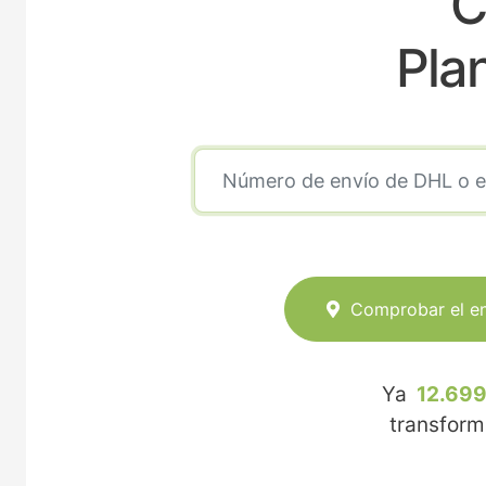
C
Pla
Comprobar el e
Ya
12.699
transfor