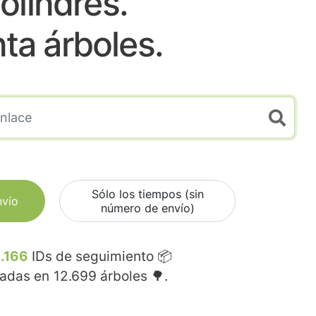
olindres.
nta árboles.
Sólo los tiempos (sin
nvío
número de envío)
.166
IDs de seguimiento 📦
madas en
12.699
árboles 🌳.