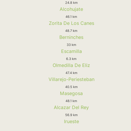
24.8 km
Alcohujate
46.1 km
Zorita De Los Canes
48.7 km
Berninches
33 km
Escamilla
6.3 km
Olmedilla De Eliz
47.4 km
Villarejo-Periesteban
40.5 km
Masegosa
48.1 km
Alcazar Del Rey
56.9 km
Irueste