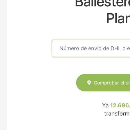
Ballester
Pla
Comprobar el e
Ya
12.696
transfor