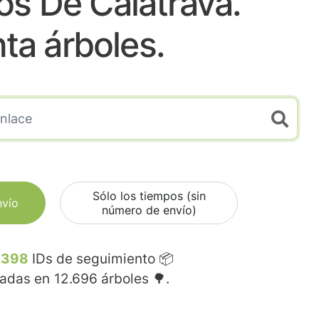
os De Calatrava.
nta árboles.
Sólo los tiempos (sin
nvío
número de envío)
.398
IDs de seguimiento 📦
madas en
12.696
árboles 🌳.