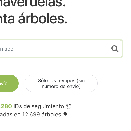
averuelas.
nta árboles.
Sólo los tiempos (sin
nvío
número de envío)
.280
IDs de seguimiento 📦
madas en
12.699
árboles 🌳.