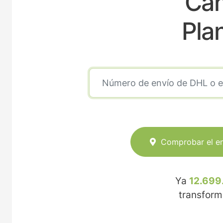
Cañ
Pla
Comprobar el e
Ya
12.699
transfor