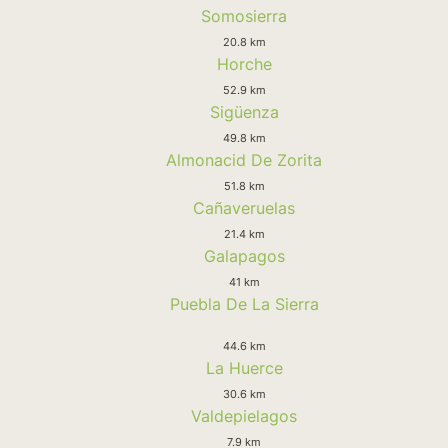
Somosierra
20.8 km
Horche
52.9 km
Sigüenza
49.8 km
Almonacid De Zorita
51.8 km
Cañaveruelas
21.4 km
Galapagos
41 km
Puebla De La Sierra
44.6 km
La Huerce
30.6 km
Valdepielagos
7.9 km