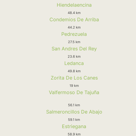
Hiendelaencina
48.4 km
Condemios De Arriba
44.2 km
Pedrezuela
27.5 km
San Andres Del Rey
23.6 km
Ledanca
49.8 km
Zorita De Los Canes
19 km
Valfermoso De Tajuña
56.1 km
Salmeroncillos De Abajo
59.1 km
Estriegana
58.9 km