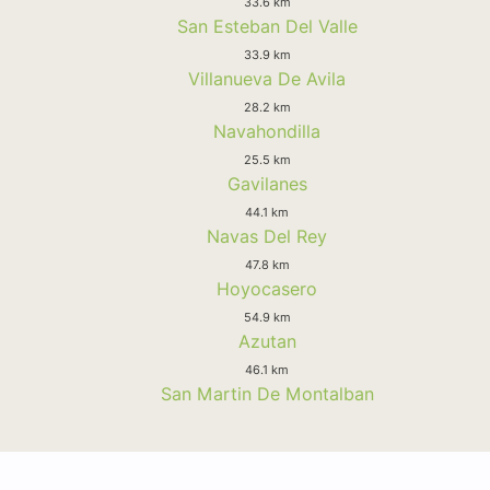
33.6 km
San Esteban Del Valle
33.9 km
Villanueva De Avila
28.2 km
Navahondilla
25.5 km
Gavilanes
44.1 km
Navas Del Rey
47.8 km
Hoyocasero
54.9 km
Azutan
46.1 km
San Martin De Montalban