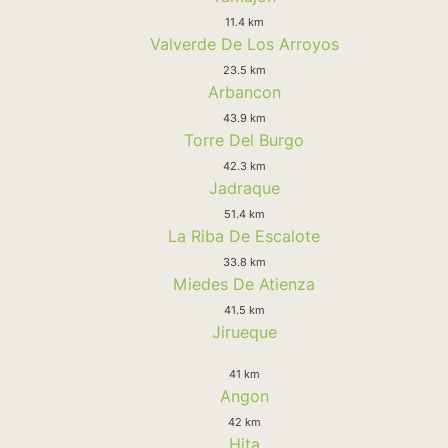
11.4 km
Valverde De Los Arroyos
23.5 km
Arbancon
43.9 km
Torre Del Burgo
42.3 km
Jadraque
51.4 km
La Riba De Escalote
33.8 km
Miedes De Atienza
41.5 km
Jirueque
41 km
Angon
42 km
Hita