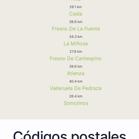
26.1 km
Casla
38.6 km
Fresno De La Fuente
34.3 km
La Miñosa
27.8 km
Fresno De Cantespino
39.6 km
Atienza
40.4 km
Valleruela De Pedraza
26.4 km
Somolinos
Códigos postales