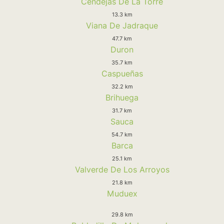
Cendejas De La Torre
13.3 km
Viana De Jadraque
47.7 km
Duron
35.7 km
Caspueñas
32.2 km
Brihuega
31.7 km
Sauca
54.7 km
Barca
25.1 km
Valverde De Los Arroyos
21.8 km
Muduex
29.8 km