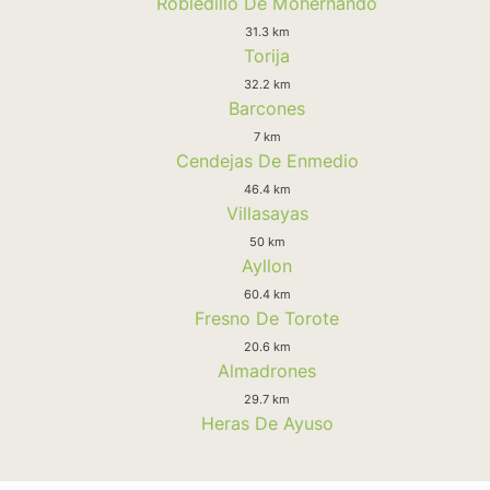
Robledillo De Mohernando
31.3 km
Torija
32.2 km
Barcones
7 km
Cendejas De Enmedio
46.4 km
Villasayas
50 km
Ayllon
60.4 km
Fresno De Torote
20.6 km
Almadrones
29.7 km
Heras De Ayuso