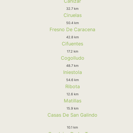
Cañizar
32.7 km
Ciruelas
50.4 km
Fresno De Caracena
42.8 km
Cifuentes
17.2 km
Cogolludo
48.7 km
Iniestola
54.6 km
Ribota
12.6 km
Matillas
15.9 km
Casas De San Galindo
10.1 km