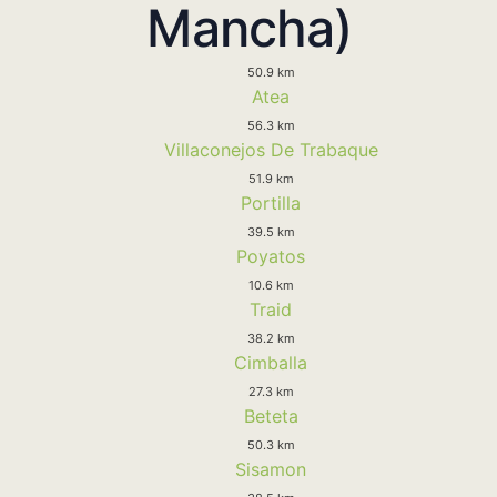
Mancha)
50.9 km
Atea
56.3 km
Villaconejos De Trabaque
51.9 km
Portilla
39.5 km
Poyatos
10.6 km
Traid
38.2 km
Cimballa
27.3 km
Beteta
50.3 km
Sisamon