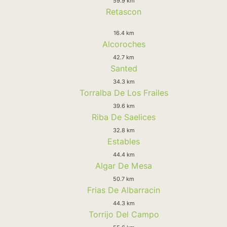
59.9 km
Retascon
16.4 km
Alcoroches
42.7 km
Santed
34.3 km
Torralba De Los Frailes
39.6 km
Riba De Saelices
32.8 km
Estables
44.4 km
Algar De Mesa
50.7 km
Frias De Albarracin
44.3 km
Torrijo Del Campo