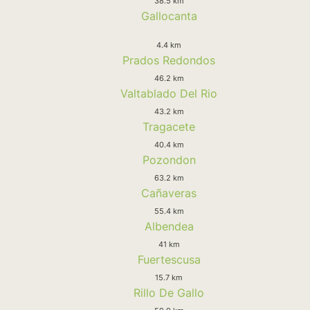
38.5 km
Gallocanta
4.4 km
Prados Redondos
46.2 km
Valtablado Del Rio
43.2 km
Tragacete
40.4 km
Pozondon
63.2 km
Cañaveras
55.4 km
Albendea
41 km
Fuertescusa
15.7 km
Rillo De Gallo