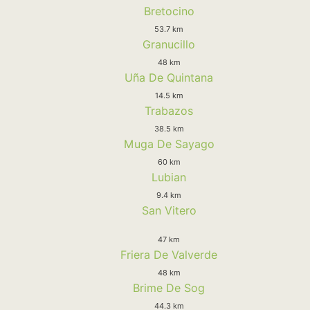
Bretocino
53.7 km
Granucillo
48 km
Uña De Quintana
14.5 km
Trabazos
38.5 km
Muga De Sayago
60 km
Lubian
9.4 km
San Vitero
47 km
Friera De Valverde
48 km
Brime De Sog
44.3 km