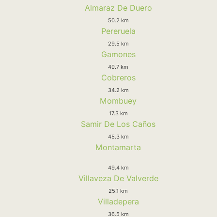
Almaraz De Duero
50.2 km
Pereruela
29.5 km
Gamones
49.7 km
Cobreros
34.2 km
Mombuey
17.3 km
Samir De Los Caños
45.3 km
Montamarta
49.4 km
Villaveza De Valverde
25.1 km
Villadepera
36.5 km