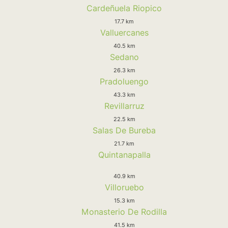
Cardeñuela Riopico
17.7 km
Valluercanes
40.5 km
Sedano
26.3 km
Pradoluengo
43.3 km
Revillarruz
22.5 km
Salas De Bureba
21.7 km
Quintanapalla
40.9 km
Villoruebo
15.3 km
Monasterio De Rodilla
41.5 km