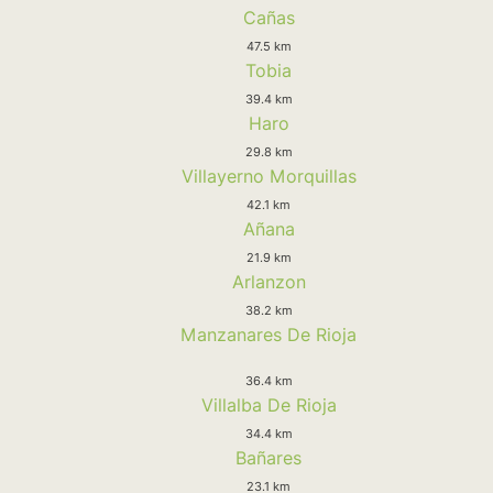
Cañas
47.5 km
Tobia
39.4 km
Haro
29.8 km
Villayerno Morquillas
42.1 km
Añana
21.9 km
Arlanzon
38.2 km
Manzanares De Rioja
36.4 km
Villalba De Rioja
34.4 km
Bañares
23.1 km