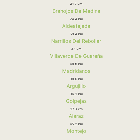
41.7 km
Brahojos De Medina
24.4 km
Aldeatejada
59.4 km
Narrillos Del Rebollar
4.1 km
Villaverde De Guareña
48.8 km
Madridanos
30.6 km
Argujillo
36.3 km
Golpejas
37.8 km
Alaraz
45.2 km
Montejo