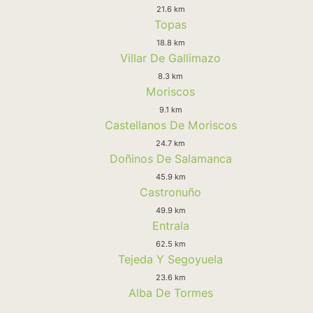
21.6 km
Topas
18.8 km
Villar De Gallimazo
8.3 km
Moriscos
9.1 km
Castellanos De Moriscos
24.7 km
Doñinos De Salamanca
45.9 km
Castronuño
49.9 km
Entrala
62.5 km
Tejeda Y Segoyuela
23.6 km
Alba De Tormes