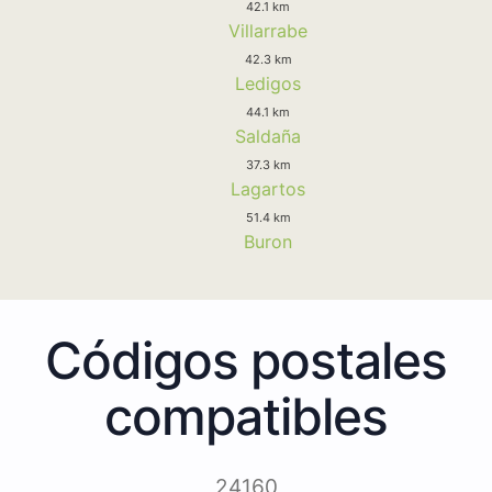
42.1 km
Villarrabe
42.3 km
Ledigos
44.1 km
Saldaña
37.3 km
Lagartos
51.4 km
Buron
Códigos postales
compatibles
24160