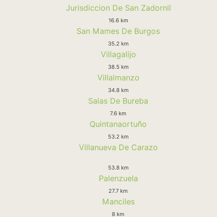
Jurisdiccion De San Zadornil
16.6 km
San Mames De Burgos
35.2 km
Villagalijo
38.5 km
Villalmanzo
34.8 km
Salas De Bureba
7.6 km
Quintanaortuño
53.2 km
Villanueva De Carazo
53.8 km
Palenzuela
27.7 km
Manciles
8 km