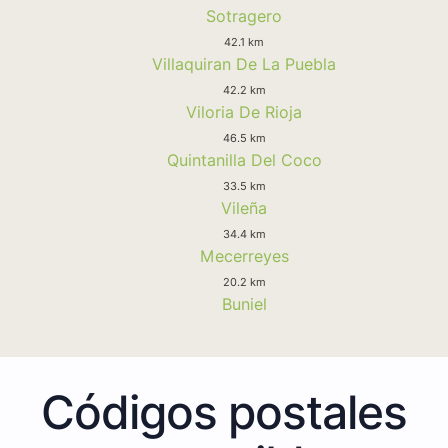
Sotragero
42.1 km
Villaquiran De La Puebla
42.2 km
Viloria De Rioja
46.5 km
Quintanilla Del Coco
33.5 km
Vileña
34.4 km
Mecerreyes
20.2 km
Buniel
Códigos postales