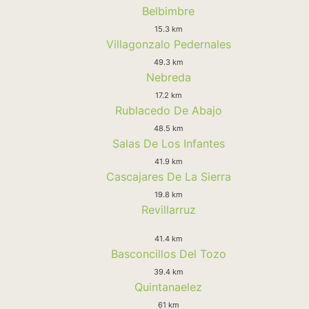
Belbimbre
15.3 km
Villagonzalo Pedernales
49.3 km
Nebreda
17.2 km
Rublacedo De Abajo
48.5 km
Salas De Los Infantes
41.9 km
Cascajares De La Sierra
19.8 km
Revillarruz
41.4 km
Basconcillos Del Tozo
39.4 km
Quintanaelez
61 km