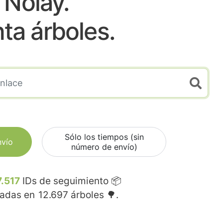
Nolay.
nta árboles.
Sólo los tiempos (sin
nvío
número de envío)
7.517
IDs de seguimiento 📦
madas en
12.697
árboles 🌳.