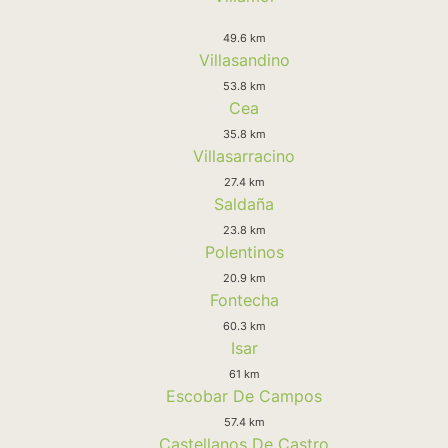
49.6 km
Villasandino
53.8 km
Cea
35.8 km
Villasarracino
27.4 km
Saldaña
23.8 km
Polentinos
20.9 km
Fontecha
60.3 km
Isar
61 km
Escobar De Campos
57.4 km
Castellanos De Castro