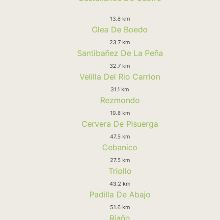
13.8 km
Olea De Boedo
23.7 km
Santibañez De La Peña
32.7 km
Velilla Del Rio Carrion
31.1 km
Rezmondo
19.8 km
Cervera De Pisuerga
47.5 km
Cebanico
27.5 km
Triollo
43.2 km
Padilla De Abajo
51.6 km
Riaño