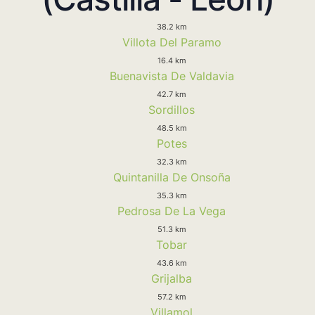
38.2 km
Villota Del Paramo
16.4 km
Buenavista De Valdavia
42.7 km
Sordillos
48.5 km
Potes
32.3 km
Quintanilla De Onsoña
35.3 km
Pedrosa De La Vega
51.3 km
Tobar
43.6 km
Grijalba
57.2 km
Villamol