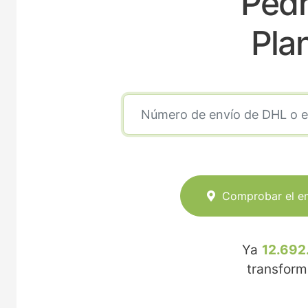
Pedr
Pla
Comprobar el e
Ya
12.692
transfor