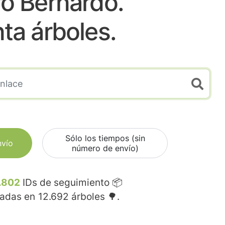
o Bernardo.
nta árboles.
Sólo los tiempos (sin
nvío
número de envío)
.802
IDs de seguimiento 📦
madas en
12.692
árboles 🌳.