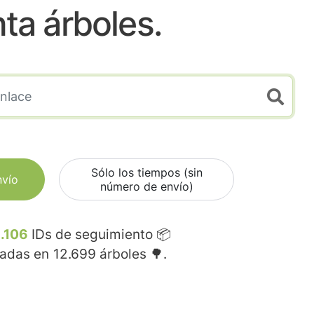
nta árboles.
Sólo los tiempos (sin
nvío
número de envío)
.106
IDs de seguimiento 📦
madas en
12.699
árboles 🌳.