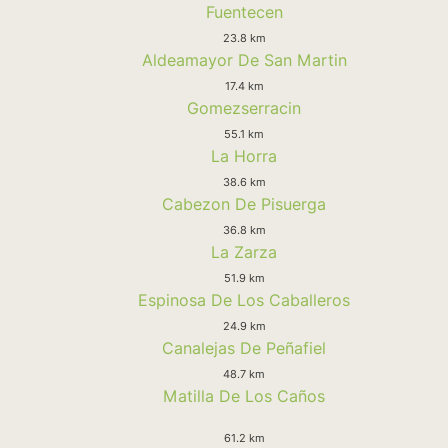
Fuentecen
23.8 km
Aldeamayor De San Martin
17.4 km
Gomezserracin
55.1 km
La Horra
38.6 km
Cabezon De Pisuerga
36.8 km
La Zarza
51.9 km
Espinosa De Los Caballeros
24.9 km
Canalejas De Peñafiel
48.7 km
Matilla De Los Caños
61.2 km