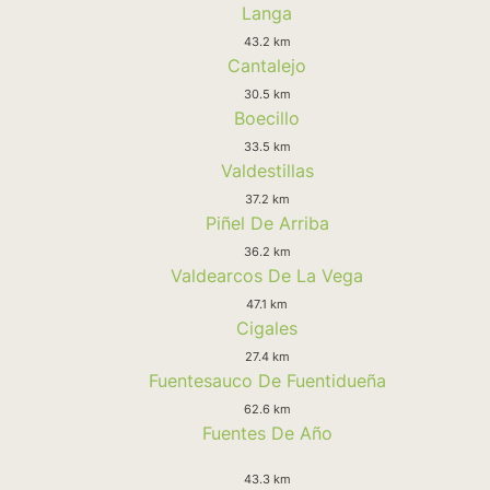
Langa
43.2 km
Cantalejo
30.5 km
Boecillo
33.5 km
Valdestillas
37.2 km
Piñel De Arriba
36.2 km
Valdearcos De La Vega
47.1 km
Cigales
27.4 km
Fuentesauco De Fuentidueña
62.6 km
Fuentes De Año
43.3 km