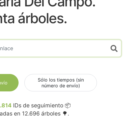
aria Del Campo.
nta árboles.
Sólo los tiempos (sin
nvío
número de envío)
.814
IDs de seguimiento 📦
madas en
12.696
árboles 🌳.