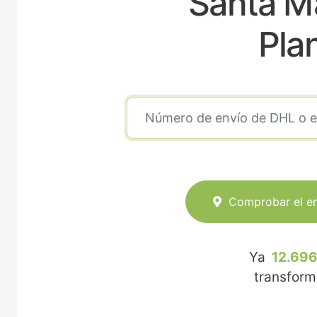
Santa M
Pla
Comprobar el e
Ya
12.696
transfor