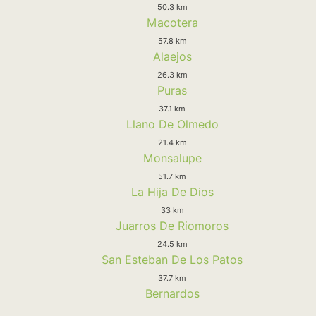
50.3 km
Macotera
57.8 km
Alaejos
26.3 km
Puras
37.1 km
Llano De Olmedo
21.4 km
Monsalupe
51.7 km
La Hija De Dios
33 km
Juarros De Riomoros
24.5 km
San Esteban De Los Patos
37.7 km
Bernardos