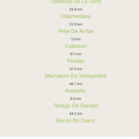
Torrecilla De La Torre
29.9 km
Villamediana
32.9 km
Piñel De Arriba
13 km
Cabezon
41.1 km
Perales
47.3 km
Mazuecos De Valdeginate
46.7 km
Astudillo
9.9 km
Tariego De Cerrato
44.2 km
Bocos De Duero