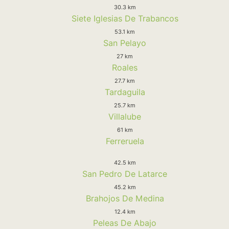
30.3 km
Siete Iglesias De Trabancos
53.1 km
San Pelayo
27 km
Roales
27.7 km
Tardaguila
25.7 km
Villalube
61 km
Ferreruela
42.5 km
San Pedro De Latarce
45.2 km
Brahojos De Medina
12.4 km
Peleas De Abajo