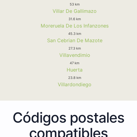
53 km
Villar De Gallimazo
31.6 km
Moreruela De Los Infanzones
45.3 km
San Cebrian De Mazote
27.3 km
Villavendimio
47 km
Huerta
23.8 km
Villardondiego
Códigos postales
compatibles