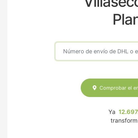
Villasec
Pla
Comprobar el e
Ya
12.697
transfor