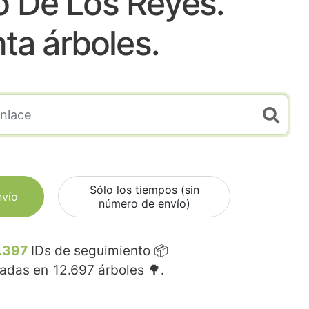
o De Los Reyes.
nta árboles.
Sólo los tiempos (sin
nvío
número de envío)
.397
IDs de seguimiento 📦
madas en
12.697
árboles 🌳.