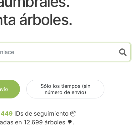
laumbrales.
nta árboles.
Sólo los tiempos (sin
nvío
número de envío)
.449
IDs de seguimiento 📦
madas en
12.699
árboles 🌳.