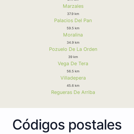
Marzales
37.9 km
Palacios Del Pan
59.5 km
Moralina
34.9 km
Pozuelo De La Orden
39 km
Vega De Tera
56.5 km
Villadepera
45.6 km
Regueras De Arriba
Códigos postales