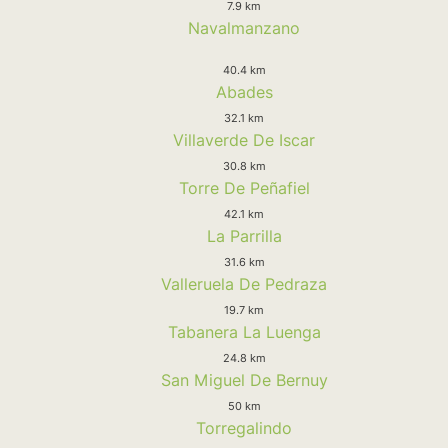
7.9 km
Navalmanzano
40.4 km
Abades
32.1 km
Villaverde De Iscar
30.8 km
Torre De Peñafiel
42.1 km
La Parrilla
31.6 km
Valleruela De Pedraza
19.7 km
Tabanera La Luenga
24.8 km
San Miguel De Bernuy
50 km
Torregalindo