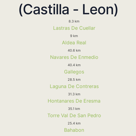
(Castilla - Leon)
8.3 km
Lastras De Cuellar
9 km
Aldea Real
40.6 km
Navares De Enmedio
40.4 km
Gallegos
28.5 km
Laguna De Contreras
31.3 km
Hontanares De Eresma
35.1 km
Torre Val De San Pedro
25.4 km
Bahabon