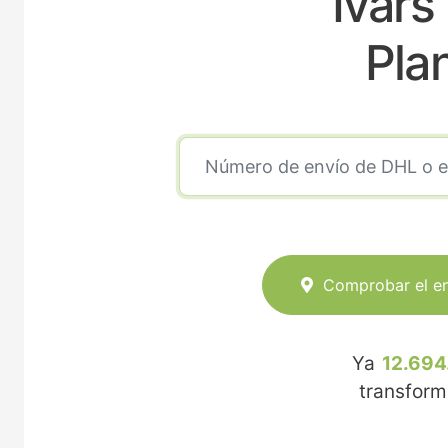
Ivars
Pla
Comprobar el e
Ya
12.694
transfor