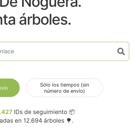
 De Noguera.
nta árboles.
Sólo los tiempos (sin
nvío
número de envío)
.427
IDs de seguimiento 📦
madas en
12.694
árboles 🌳.