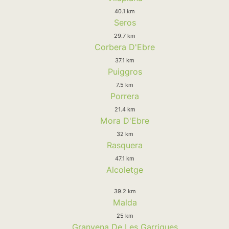
40.1 km
Seros
29.7 km
Corbera D'Ebre
37.1 km
Puiggros
7.5 km
Porrera
21.4 km
Mora D'Ebre
32 km
Rasquera
47.1 km
Alcoletge
39.2 km
Malda
25 km
Granyena De Les Garrigues