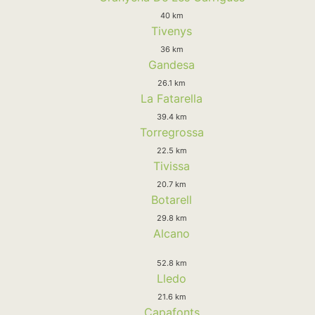
40 km
Tivenys
36 km
Gandesa
26.1 km
La Fatarella
39.4 km
Torregrossa
22.5 km
Tivissa
20.7 km
Botarell
29.8 km
Alcano
52.8 km
Lledo
21.6 km
Capafonts