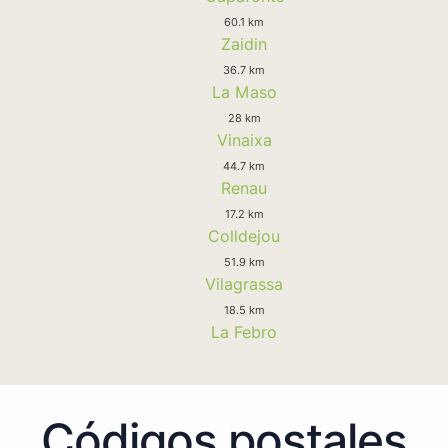
60.1 km
Zaidin
36.7 km
La Maso
28 km
Vinaixa
44.7 km
Renau
17.2 km
Colldejou
51.9 km
Vilagrassa
18.5 km
La Febro
Códigos postales