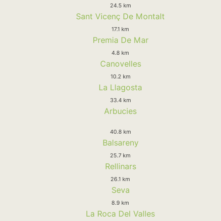
24.5 km
Sant Vicenç De Montalt
17.1 km
Premia De Mar
4.8 km
Canovelles
10.2 km
La Llagosta
33.4 km
Arbucies
40.8 km
Balsareny
25.7 km
Rellinars
26.1 km
Seva
8.9 km
La Roca Del Valles