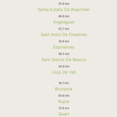
35.6 km
Santa Eulalia De Riuprimer
48.8 km
Argelaguer
32.7 km
Sant Aniol De Finestres
16.9 km
Espinelves
46.5 km
Sant Quirze De Besora
34.9 km
Lliça De Vall
16.7 km
Brunyola
44.6 km
Rupia
31.6 km
Quart