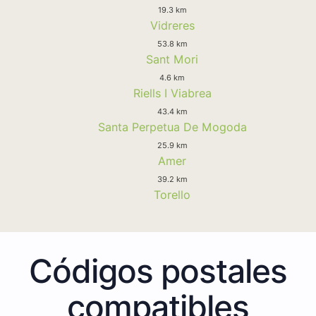
19.3 km
Vidreres
53.8 km
Sant Mori
4.6 km
Riells I Viabrea
43.4 km
Santa Perpetua De Mogoda
25.9 km
Amer
39.2 km
Torello
Códigos postales
compatibles