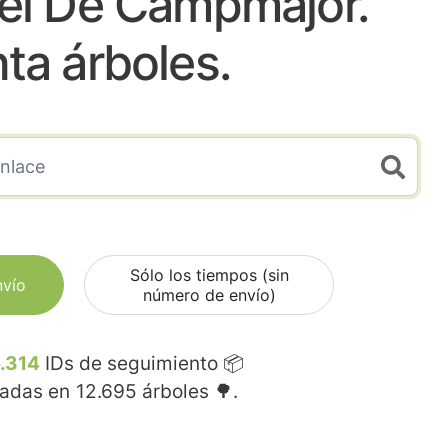
el De Campmajor.
nta árboles.
Sólo los tiempos (sin
nvío
número de envío)
.314
IDs de seguimiento 📦
madas en
12.695
árboles 🌳.