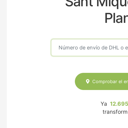
Sant Miqu
Pla
Comprobar el e
Ya
12.695
transfor