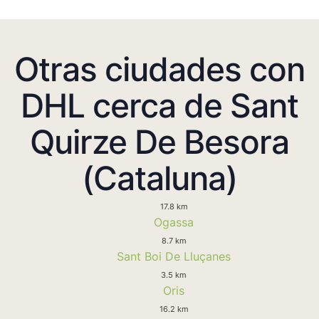
Otras ciudades con
DHL cerca de Sant
Quirze De Besora
(Cataluna)
17.8 km
Ogassa
8.7 km
Sant Boi De Lluçanes
3.5 km
Oris
16.2 km