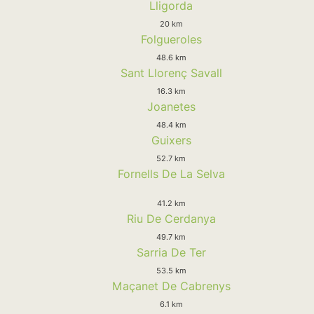
Lligorda
20 km
Folgueroles
48.6 km
Sant Llorenç Savall
16.3 km
Joanetes
48.4 km
Guixers
52.7 km
Fornells De La Selva
41.2 km
Riu De Cerdanya
49.7 km
Sarria De Ter
53.5 km
Maçanet De Cabrenys
6.1 km