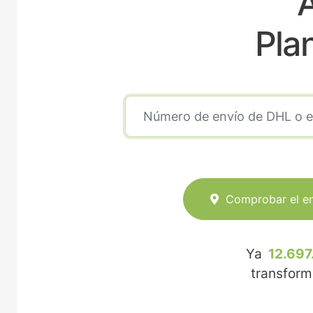
A
Pla
Comprobar el e
Ya
12.697
transfor