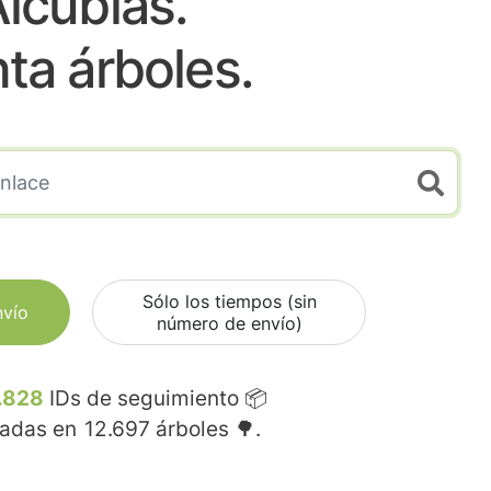
lcublas.
nta árboles.
Sólo los tiempos (sin
nvío
número de envío)
.828
IDs de seguimiento 📦
madas en
12.697
árboles 🌳.