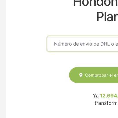
Hondon 
Pla
Comprobar el e
Ya
12.694
transfor