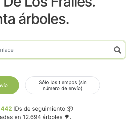
De Los Frailes.
nta árboles.
Sólo los tiempos (sin
nvío
número de envío)
.442
IDs de seguimiento 📦
madas en
12.694
árboles 🌳.