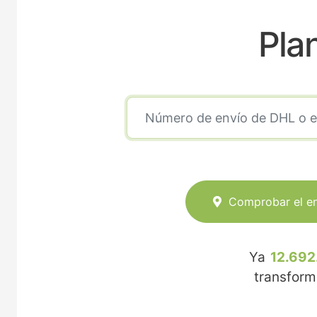
Pla
Comprobar el e
Ya
12.692
transfor