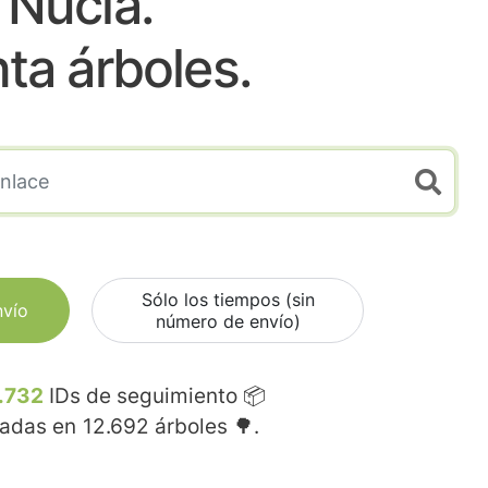
Nucia.
nta árboles.
Sólo los tiempos (sin
nvío
número de envío)
.732
IDs de seguimiento 📦
madas en
12.692
árboles 🌳.